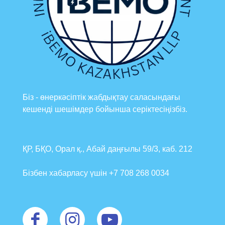
Біз - өнеркәсіптік жабдықтау саласындағы
кешенді шешімдер бойынша серіктесіңізбіз.
ҚР, БҚО, Орал қ., Абай даңғылы 59/3, каб. 212
Бізбен хабарласу үшін +7 708 268 0034