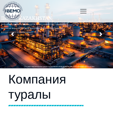
IBEMO KAZAKHSTAN
МҰНАЙ-ГАЗ, ТАУ-КЕН, ӨНЕРКӘСІПТІК ЖӘНЕ АЗАМАТТЫҚ САЛАЛАРҒА
АРНАЛҒАН ЖАБДЫҚТАР МЕН МАТЕРИАЛДАРМЕН ҚАМТАМАСЫЗ
ЕТУДЕГІ СЕНІМДІ СЕРІКТЕСІҢІЗ.
Соответствие международным стандартам (ISO, ASME, ASTM, API, DIN, GOST) и безупречная логистика
Компания
туралы