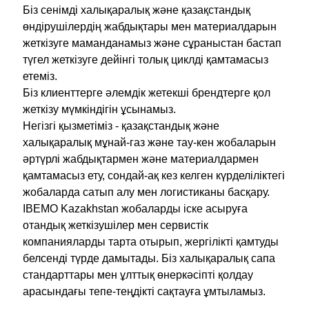
Біз сенімді халықаралық және қазақстандық
өндірушілердің жабдықтары мен материалдарын
жеткізуге маманданамыз және сұраныстан бастап
түгел жеткізуге дейінгі толық циклді қамтамасыз
етеміз.
Біз клиенттерге әлемдік жетекші брендтерге қол
жеткізу мүмкіндігін ұсынамыз.
Негізгі қызметіміз - қазақстандық және
халықаралық мұнай-газ және тау-кен жобаларын
әртүрлі жабдықтармен және материалдармен
қамтамасыз ету, сондай-ақ кез келген күрделіліктегі
жобаларда сатып алу мен логистиканы басқару.
IBEMO Kazakhstan жобаларды іске асыруға
отандық жеткізушілер мен сервистік
компанияларды тарта отырып, жергілікті қамтуды
белсенді түрде дамытады. Біз халықаралық сапа
стандарттары мен ұлттық өнеркәсіпті қолдау
арасындағы тепе-теңдікті сақтауға ұмтыламыз.