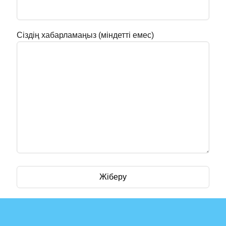
Сіздің хабарламаңыз (міндетті емес)