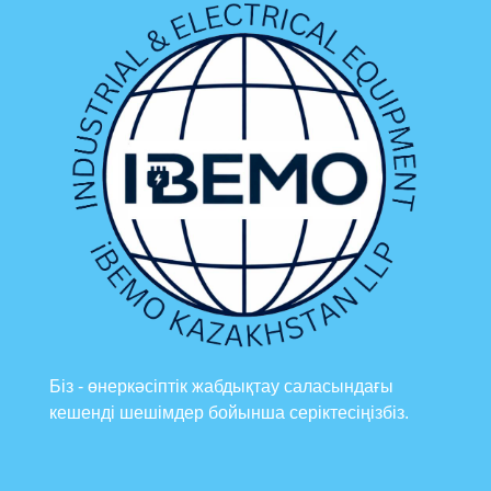
Біз - өнеркәсіптік жабдықтау саласындағы
кешенді шешімдер бойынша серіктесіңізбіз.