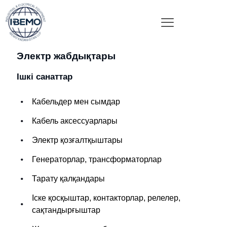
Электр жабдықтары
Ішкі санаттар
Кабельдер мен сымдар
Кабель аксессуарлары
Электр қозғалтқыштары
Генераторлар, трансформаторлар
Тарату қалқандары
Іске қосқыштар, контакторлар, релелер,
сақтандырғыштар