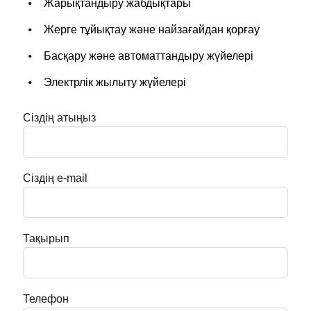
Жарықтандыру жабдықтары
Жерге тұйықтау және найзағайдан қорғау
Басқару және автоматтандыру жүйелері
Электрлік жылыту жүйелері
Сіздің атыңыз
Сіздің e-mail
Тақырып
Телефон